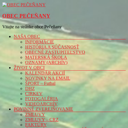
Prejsť
na
obsah
OBEC PEČEŇANY
Vitajte na stránke obce Pečeňany
Menu
NAŠA OBEC
INFORMÁCIE
HISTÓRIA A SÚČASNOSŤ
OBECNÉ ZASTUPITEĽSTVO
MATERSKÁ ŠKOLA
OZNAMY (ARCHÍV)
ŽIVOT V OBCI
KALENDÁR AKCIÍ
NOVINKY NA EMAIL
ŠPORT – Futbal
DHZ
CIRKEV
FOTOGALÉRIA
VIDEOARCHÍV
POVINNÉ ZVEREJŇOVANIE
ZMLUVY
ZMLUVY – CRZ
FAKTÚRY