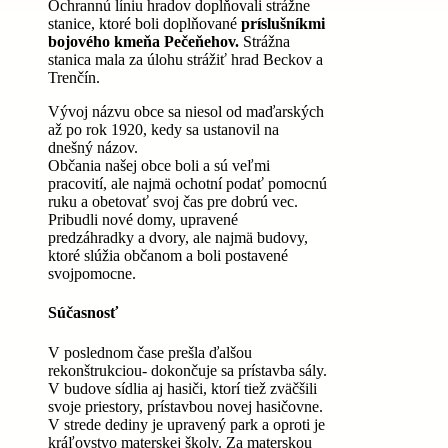
Ochrannú líniu hradov doplňovali strážne
stanice, ktoré boli doplňované
príslušníkmi
bojového kmeňa Pečeňehov.
Strážna
stanica mala za úlohu strážiť hrad Beckov a
Trenčín.
Vývoj názvu obce sa niesol od maďarských
až po rok 1920, kedy sa ustanovil na
dnešný názov.
Občania našej obce boli a sú veľmi
pracovití, ale najmä ochotní podať pomocnú
ruku a obetovať svoj čas pre dobrú vec.
Pribudli nové domy, upravené
predzáhradky a dvory, ale najmä budovy,
ktoré slúžia občanom a boli postavené
svojpomocne.
Súčasnosť
V poslednom čase prešla ďalšou
rekonštrukciou- dokončuje sa prístavba sály.
V budove sídlia aj hasiči, ktorí tiež zväčšili
svoje priestory, prístavbou novej hasičovne.
V strede dediny je upravený park a oproti je
kráľovstvo materskej školy. Za materskou