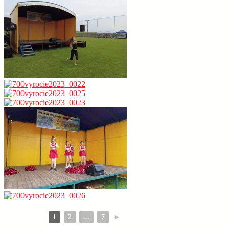
1
2
...
7
►