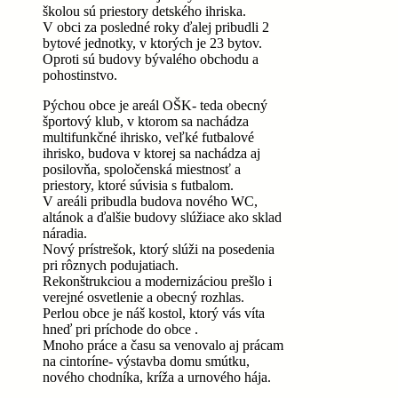
školou sú priestory detského ihriska.
V obci za posledné roky ďalej pribudli 2
bytové jednotky, v ktorých je 23 bytov.
Oproti sú budovy bývalého obchodu a
pohostinstvo.
Pýchou obce je areál OŠK- teda obecný
športový klub, v ktorom sa nachádza
multifunkčné ihrisko, veľké futbalové
ihrisko, budova v ktorej sa nachádza aj
posilovňa, spoločenská miestnosť a
priestory, ktoré súvisia s futbalom.
V areáli pribudla budova nového WC,
altánok a ďalšie budovy slúžiace ako sklad
náradia.
Nový prístrešok, ktorý slúži na posedenia
pri rôznych podujatiach.
Rekonštrukciou a modernizáciou prešlo i
verejné osvetlenie a obecný rozhlas.
Perlou obce je náš kostol, ktorý vás víta
hneď pri príchode do obce .
Mnoho práce a času sa venovalo aj prácam
na cintoríne- výstavba domu smútku,
nového chodníka, kríža a urnového hája.