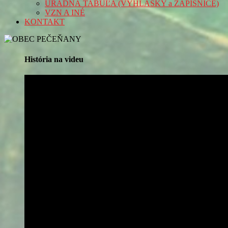
ÚRADNÁ TABUĽA (VYHLÁŠKY a ZÁPISNICE)
VZN A INÉ
KONTAKT
História na videu