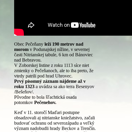
Obec Pečeňany
leží 190 metrov nad
morom
v Podunajskej nížine, v severnej
časti Nitrianskej tabule, 6 km od Bánoviec
nad Bebravou.
V Zoborskej listine z roku 1113 síce niet
zmienky o Pečeňanoch, ale to iba preto, že
vtedy patrili pod hrad Uhrovec.
Prvý písomný záznam nájdeme až v
roku 1323
a uvádza sa ako terra Besenyov
/Bešeňov/.
Pôvodne to bola šľachtická osada
potomkov
Pečenehov.
Keď v 11. storočí Maďari postupne
obsadzovali aj nitrianske kniežatstvo, začali
budovať ochranu od severozápadu a veľký
význam nadobudli hrady Beckov a Trenčín.